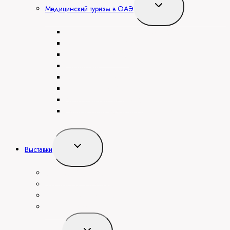
Переключить
Медицинский туризм в ОАЭ
дочернее
меню
Акушерство и Гинекология в ОАЭ
Дерматология в ОАЭ
Кардиология в ОАЭ
Санатории
Стоматология в ОАЭ
Психиатрия в ОАЭ
Эндокринология в ОАЭ
Организация медицинских конгрессов и
мероприятий
Переключить
Выставки
дочернее
меню
Выставка Arab Health
Выставка BIG 5 Global
Выставка GITEX GLOBAL
Выставка SteelFab